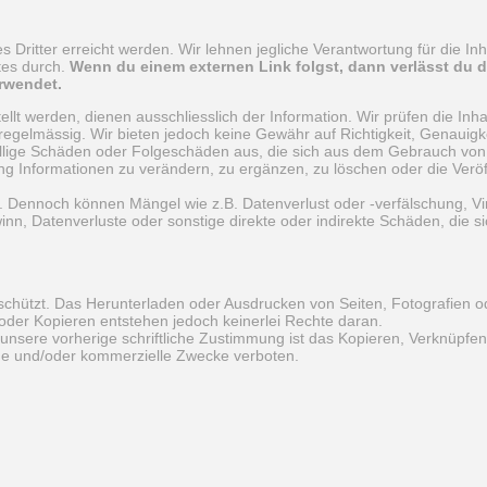
Dritter erreicht werden. Wir lehnen jegliche Verantwortung für die Inh
tes durch.
Wenn du einem externen Link folgst, dann verlässt du d
erwendet.
llt werden, dienen ausschliesslich der Information. Wir prüfen die Inha
regelmässig. Wir bieten jedoch keine Gewähr auf Richtigkeit, Genauigkei
llfällige Schäden oder Folgeschäden aus, die sich aus dem Gebrauch vo
ng Informationen zu verändern, zu ergänzen, zu löschen oder die Veröf
. Dennoch können Mängel wie z.B. Datenverlust oder -verfälschung, Vire
nn, Datenverluste oder sonstige direkte oder indirekte Schäden, die 
eschützt. Das Herunterladen oder Ausdrucken von Seiten, Fotografien o
 oder Kopieren entstehen jedoch keinerlei Rechte daran.
unsere vorherige schriftliche Zustimmung ist das Kopieren, Verknüpfe
liche und/oder kommerzielle Zwecke verboten.