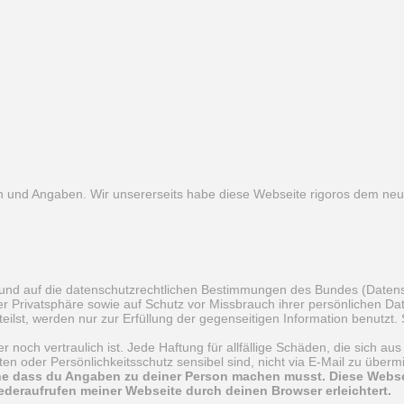
en und Angaben. Wir unsererseits habe diese Webseite rigoros dem n
g und auf die datenschutzrechtlichen Bestimmungen des Bundes (Date
 Privatsphäre sowie auf Schutz vor Missbrauch ihrer persönlichen Da
teilst, werden nur zur Erfüllung der gegenseitigen Information benutzt.
 noch vertraulich ist. Jede Haftung für allfällige Schäden, die sich a
en oder Persönlichkeitsschutz sensibel sind, nicht via E-Mail zu übermit
e dass du Angaben zu deiner Person machen musst. Diese Websei
deraufrufen meiner Webseite durch deinen Browser erleichtert.